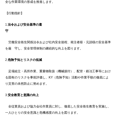
全な作業環境の形成を推進します。
【行動指針】
1.
法令および安全基準の遵
守
労働安全衛生関係法令および社内安全規程、発注者様・元請様の安全基準
を厳 守し、安全管理体制の継続的な向上を図ります。
2.
危険予知とリスクの低減
足場組立・高所作業、重量物取扱（機械据付）、配管・鍛冶工事等におけ
る固有のリスクを事前評価し、KY（危険予知）活動や作業手順の徹底によ
り災害の未然防止に努めます。
3.
安全教育と意識の向上
全従業員および協力会社作業員に対し、徹底した安全衛生教育を実施し、
一人ひとりの安全意識と危機感度の向上を図ります。