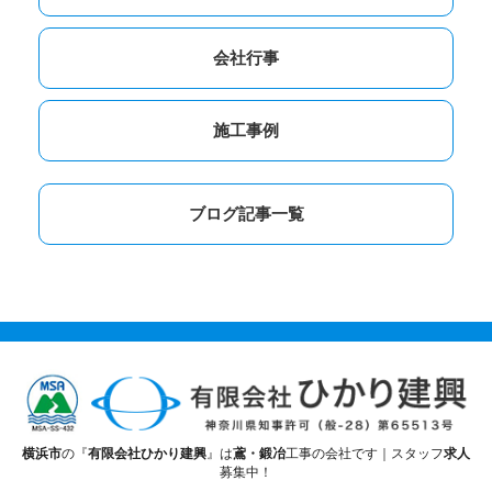
会社行事
施工事例
ブログ記事一覧
横浜市
の『
有限会社ひかり建興
』は
鳶・鍛冶
工事の会社です｜スタッフ
求人
募集中！