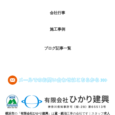
会社行事
施工事例
ブログ記事一覧
横浜市
の『
有限会社ひかり建興
』は
鳶・鍛冶
工事の会社です｜スタッフ
求人