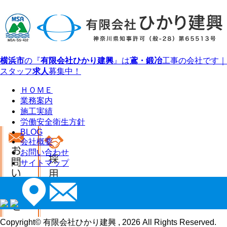
横浜市
の『
有限会社ひかり建興
』は
鳶・鍛冶
工事の会社です｜
スタッフ
求人
募集中！
ＨＯＭＥ
業務案内
施工実績
労働安全衛生方針
BLOG
会社概要
お問い合わせ
サイトマップ
Copyright© 有限会社ひかり建興 , 2026 All Rights Reserved.